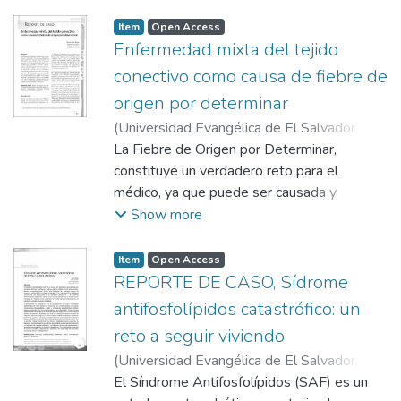
de Bará, Claudia
Especialidad del Instituto Salvadoreño del
Seguro Social (ISSS), es una de las
Item
Open Access
principales causas de consultas y es
Enfermedad mixta del tejido
responsable de muchas discapacidades y
conectivo como causa de fiebre de
muertes prematuras. El objetivo del estudio
origen por determinar
fue describir las principales características
(
Universidad Evangélica de El Salvador,
demográficas, clínicas y de laboratorio de
2013
La Fiebre de Origen por Determinar,
)
Trejo Ayala, Rafael
;
Montúfar
una muestra de pacientes con AR que son
Guardado, Rubén Antonio
constituye un verdadero reto para el
son atendidos en la consulta.
médico, ya que puede ser causada y
desarrollada por múltiples causas entre las
Show more
que se pueden mencionar: las
enfermedades infecciosas, neoplásicas,
Item
Open Access
colágeno vascular, misceláneas e
REPORTE DE CASO, Sídrome
idiopáticas. Las causas asociadas a
antifosfolípidos catastrófico: un
enfermedad del tejido conectivo
reto a seguir viviendo
representan del 33% al 40% de los casos.
(
Universidad Evangélica de El Salvador,
El objetivo de este reporte es presentar un
2015-06
El Síndrome Antifosfolípidos (SAF) es un
)
Flores, Dennis
;
Acosta, Roberto
;
caso de una mujer, de 28 años, quien