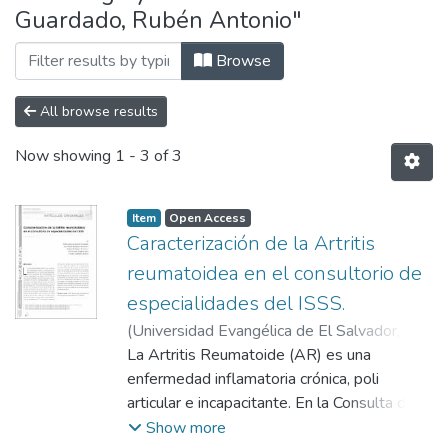
Guardado, Rubén Antonio"
Browse
All browse results
Now showing
1 - 3 of 3
Item
Open Access
Caracterización de la Artritis
reumatoidea en el consultorio de
especialidades del ISSS.
(
Universidad Evangélica de El Salvador,
2012-06
La Artritis Reumatoide (AR) es una
)
Montúfar Guardado, Rubén
Antonio
enfermedad inflamatoria crónica, poli
;
Rodríguez Hernández, José
Alberto
articular e incapacitante. En la Consulta de
;
Rodríguez de Romero, Yolanda
;
Aragón Laínez, Raúl Antonio
Reumatología del Consultorio de
;
Castellanos
Show more