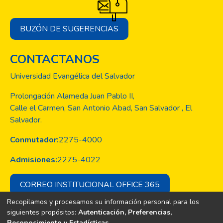
con un desenlace satisfactorio. En la
actualidad, la paciente se encuentra estable,
BUZÓN DE SUGERENCIAS
y siguiendo su tratamiento con dosis bajas
de esteroides, inmunosupresores y
CONTACTANOS
anticoagulación.
Universidad Evangélica del Salvador
Prolongación Alameda Juan Pablo II,
Calle el Carmen, San Antonio Abad, San Salvador , El
Salvador.
Conmutador:
2275-4000
Admisiones:
2275-4022
CORREO INSTITUCIONAL OFFICE 365
Recopilamos y procesamos su información personal para los
siguientes propósitos:
Autenticación, Preferencias,
Reconocimiento y Estadísticas
.