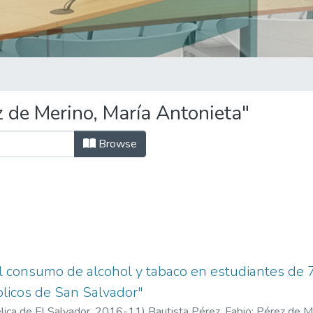
 de Merino, María Antonieta"
Browse
l consumo de alcohol y tabaco en estudiantes de 7
licos de San Salvador"
ica de El Salvador,
2016-11
)
Bautista Pérez, Fabio
;
Pérez de Me