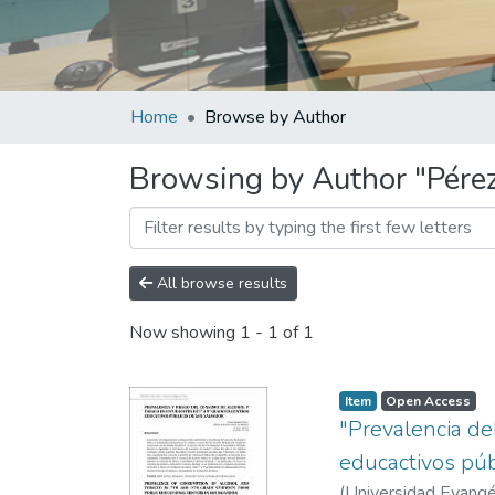
Home
Browse by Author
Browsing by Author "Pérez
All browse results
Now showing
1 - 1 of 1
Item
Open Access
"Prevalencia de
educactivos púb
(
Universidad Evangél