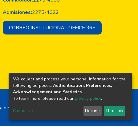
Conmutador:
2275-4000
Admisiones:
2275-4022
CORREO INSTITUCIONAL OFFICE 365
We collect and process your personal information for the
following purposes:
Authentication, Preferences,
Acknowledgement and Statistics
.
To learn more, please read our
privacy policy
.
a de El Salvador
Customize
Decline
That's ok