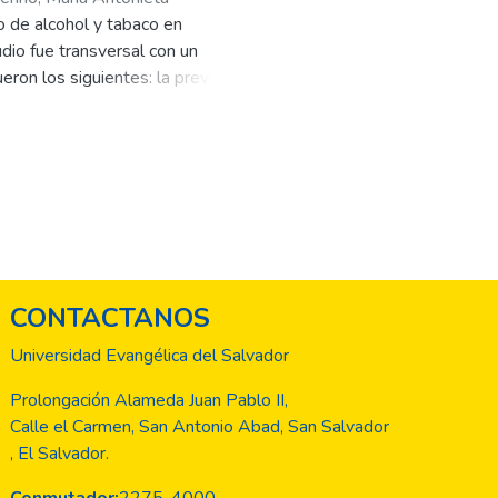
o de alcohol y tabaco en
dio fue transversal con un
ron los siguientes: la prevalencia
o masculino presentó porcentajes
umo de tabaco fue el cigarrillo.
ran riesgo. Para los diferentes
ón. En el caso de consumo de
umo de alcohol y tabaco en
 de riesgo encontrados,
CONTACTANOS
Universidad Evangélica del Salvador
Prolongación Alameda Juan Pablo II,
Calle el Carmen, San Antonio Abad, San Salvador
, El Salvador.