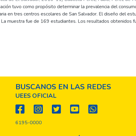
gación tuvo como propósito determinar la prevalencia del consum
ria en tres centros escolares de San Salvador. El diseño del estu
 La muestra fue de 169 estudiantes. Los resultados obtenidos fue
hol y tabaco fue alta en los patrones evaluados, donde el géner
enino. La bebida más consumida fue la cerveza y, la forma de cons
studiantes comentaron que el consumo de alcohol y tabaco es un g
 de tabaco se detectaron 13 factores de riesgo y 4 de protecci
on 5 factores de riesgo y 6 de protección. En conclusión, el cons
r Ciclo (7° a 9° grado) pueden ser influenciados por los factores
 consumo de tabaco.
BUSCANOS EN LAS REDES
UEES OFICIAL
6195-0000