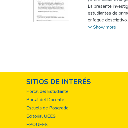
La presente investi
estudiantes de prima
enfoque descriptivo.
del consumo de alco
Show more
más altos que el fem
La mayoría de los e
patrones de consumo
alcohol, se detectar
estudiantes de Terce
especialmente en el
SITIOS DE INTERÉS
Portal del Estudiante
Portal del Docente
Escuela de Posgrado
Editorial UEES
EPOUEES