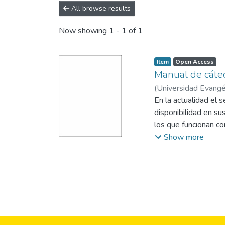
All browse results
Now showing
1 - 1 of 1
Item
Open Access
Manual de cáte
(
Universidad Evangél
En la actualidad el
disponibilidad en su
los que funcionan c
incorporación de apa
Show more
herramientas teórica
dispositivos. Es as
A través de este los
leyes y teoremas de a
terminen de cimenta
pensamiento crítico 
punto el manual exp