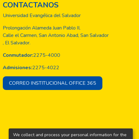
CONTACTANOS
 de solución a las estructuras
 para analizar circuitos de mucha
Universidad Evangélica del Salvador
uctores más importantes para la
funcionamiento y características
Prolongación Alameda Juan Pablo II,
s operacionales conformados por
Calle el Carmen, San Antonio Abad, San Salvador
en todo dispositivo moderno.
, El Salvador.
Conmutador:
2275-4000
Admisiones:
2275-4022
CORREO INSTITUCIONAL OFFICE 365
We collect and process your personal information for the