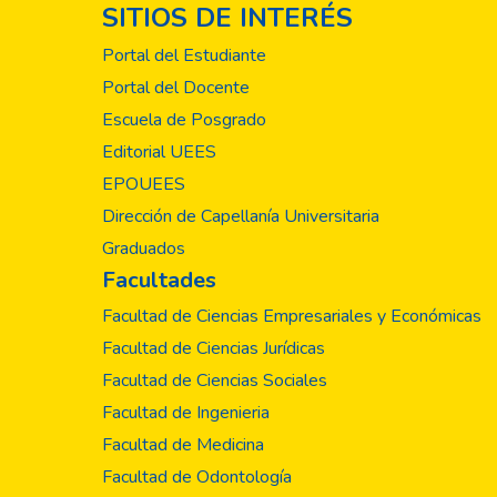
SITIOS DE INTERÉS
circuito; para luego
comunes de elemento
Portal del Estudiante
mayor complejidad. 
Portal del Docente
electrónica moderna 
Escuela de Posgrado
específicas de oper
diferentes arreglos
Editorial UEES
EPOUEES
Dirección de Capellanía Universitaria
Graduados
Facultades
Facultad de Ciencias Empresariales y Económicas
Facultad de Ciencias Jurídicas
Facultad de Ciencias Sociales
Facultad de Ingenieria
Facultad de Medicina
Facultad de Odontología