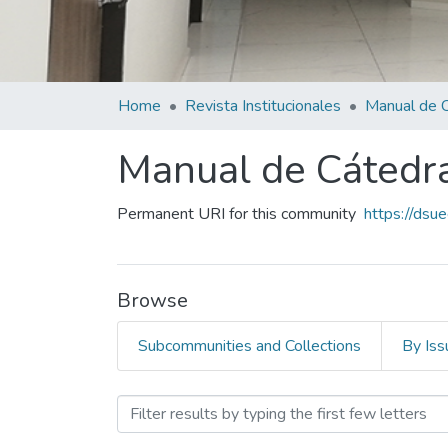
Home
Revista Institucionales
Manual de 
Manual de Cátedr
Permanent URI for this community
https://ds
Browse
Subcommunities and Collections
By Iss
Browsing Manual de Cáted