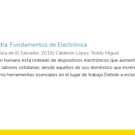
dra: Fundamentos de Electrónica
ica de El Salvador,
2019
)
Calderón López, Teddy Miguel
 ser humano está rodeado de dispositivos electrónicos que aument
s labores cotidianas; desde aquellos de uso doméstico que incre
omo herramientas esenciales en el lugar de trabajo.Debido a esta
ratos eléctricos a los distintos ámbitos es necesario formar prof
s y prácticas para analizar, comprender y generar conclusiones re
í como surge la necesidad de elaborar el presente manual de cáte
 estudiantes podrán desarrollar, en un primer acercamiento, una 
nálisis de circuitos analógicos; posteriormente, realizar práctica
r los conocimientos. Además, por medio de casos de aplicación, g
con el que definirá la operación de los diferentes elementos dent
one las características eléctricas básicas asociadas a cada uno 