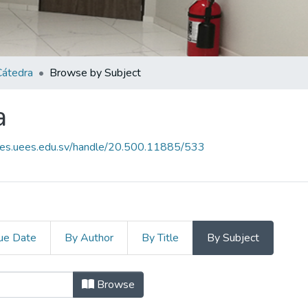
Cátedra
Browse by Subject
a
uees.uees.edu.sv/handle/20.500.11885/533
ue Date
By Author
By Title
By Subject
ra by Subject "Semiconductores"
Browse