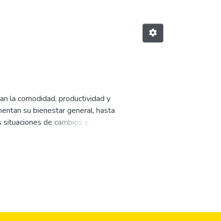
an la comodidad, productividad y
mentan su bienestar general, hasta
s situaciones de cambios e
esionales capacitados con las
specto a la operación de diversos
dra de fundamentos de electrónica.
buena base teórica respecto a
s y resolución de ejercicios que
enerar en el estudiante
ro de un circuito. Como primer
de los elementos que conforman un