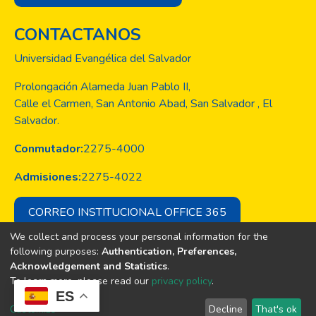
CONTACTANOS
Universidad Evangélica del Salvador
Prolongación Alameda Juan Pablo II,
Calle el Carmen, San Antonio Abad, San Salvador , El
Salvador.
Conmutador:
2275-4000
Admisiones:
2275-4022
CORREO INSTITUCIONAL OFFICE 365
We collect and process your personal information for the
following purposes:
Authentication, Preferences,
Acknowledgement and Statistics
.
Copyright © Todos los derechos son
To learn more, please read our
privacy policy
.
de la Universidad Evangélica de El
ES
Salvador
Customize
Decline
That's ok