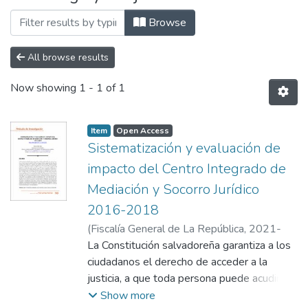
Browse
All browse results
Now showing
1 - 1 of 1
Item
Open Access
Sistematización y evaluación de
impacto del Centro Integrado de
Mediación y Socorro Jurídico
2016-2018
(
Fiscalía General de La República,
2021-
04-26
La Constitución salvadoreña garantiza a los
)
Peña Ortiz, Ana Iris
ciudadanos el derecho de acceder a la
justicia, a que toda persona puede acudir a
un órgano estatal competente para plantear
Show more