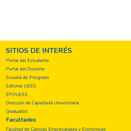
reclamos que conduzcan a remediar una
violación a los derechos humanos (Monge
et al., 2016). Por lo tanto, cuando el
ciudadano no recibe este derecho es que el
Centro
Integrado de Mediación y Socorro Jurídico
cumple una función para la población. El
SITIOS DE INTERÉS
objetivo es evaluar el impacto que ha tenido
el Centro Integrado de Mediación y
Portal del Estudiante
Socorro Jurídico en la población beneficiada
Portal del Docente
durante el periodo 2016-2018. Se utilizó el
Escuela de Posgrado
enfoque mixto de investigación,
entrevistando a beneficiados por el
Editorial UEES
proyecto,
EPOUEES
jueces, entidades de la Procuraduría
Dirección de Capellanía Universitaria
General de la República y otros
Graduados
involucrados en
Facultades
el desarrollo del proyecto, realizando el
cálculo de los indicadores a través los datos
Facultad de Ciencias Empresariales y Económicas