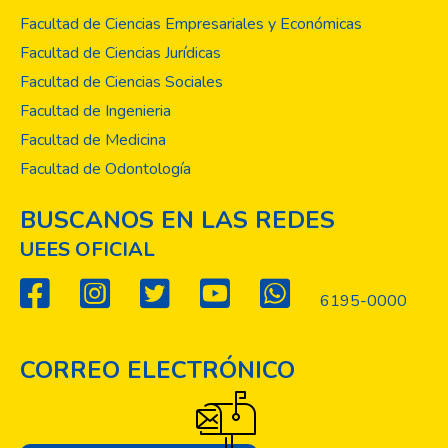
somatostatina de larga y corta acción
Facultad de Ciencias Empresariales y Económicas
(27.5% y 22.5% respectivamente). Se
Facultad de Ciencias Jurídicas
encontró que el 55% del grupo no había
Facultad de Ciencias Sociales
logrado control bioquímico, siendo más
Facultad de Ingenieria
común en mujeres y en presencia de
macroadenomas hipofisiarios con algún
Facultad de Medicina
grado de extensión.
Facultad de Odontología
BUSCANOS EN LAS REDES
UEES OFICIAL
6195-0000
CORREO ELECTRÓNICO