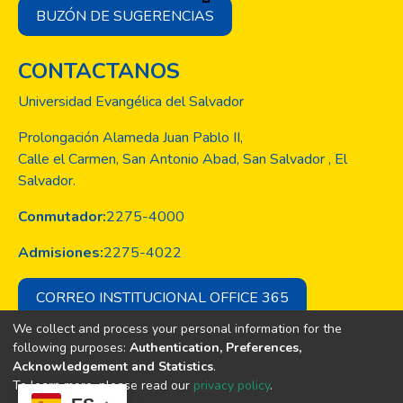
BUZÓN DE SUGERENCIAS
CONTACTANOS
Universidad Evangélica del Salvador
Prolongación Alameda Juan Pablo II,
Calle el Carmen, San Antonio Abad, San Salvador , El
Salvador.
Conmutador:
2275-4000
Admisiones:
2275-4022
CORREO INSTITUCIONAL OFFICE 365
We collect and process your personal information for the
following purposes:
Authentication, Preferences,
Acknowledgement and Statistics
.
Copyright © Todos los derechos son
To learn more, please read our
privacy policy
.
de la Universidad Evangélica de El