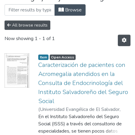
Browse
All browse results
Now showing
1 - 1 of 1
Item
Open Access
Caracterización de pacientes con
Acromegalia atendidos en la
Consulta de Endocrinología del
Instituto Salvadoreño del Seguro
Social
(
Universidad Evangélica de El Salvador,
2013
En el Instituto Salvadoreño del Seguro
)
López Estrada, Elliana Regina
Social (ISSS) a través del consultorio de
especialidades, se tienen pocos datos