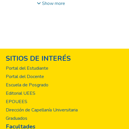
sobre la población con acromegalia, por lo
Show more
que en el presente estudio se describen las
principales características de 40 pacientes
con dicha patología atendidos durante el
2010. El rango de edad del grupo osciló
entre los 21 y 75 años, siendo en su
mayoría mujeres (60%). Las
manifestaciones clínicas encontradas fueron:
SITIOS DE INTERÉS
crecimiento acral y facial, cefalea, trastornos
visuales y artralgias; con inicio más
Portal del Estudiante
frecuente entre la segunda y quinta décadas
Portal del Docente
de la vida. El tiempo promedio de evolución
Escuela de Posgrado
de la enfermedad al diagnóstico fue de 3.8
años, el cual es menor al descrito en la
Editorial UEES
literatura mundial; sin embargo, la mayoría
EPOUEES
debutó con macroadenomas y extensión
Dirección de Capellanía Universitaria
perisellar. El 95% fue abordado con
Graduados
resección quirúrgica inicial y posteriormente
Facultades
la mayoría recibió análogos de