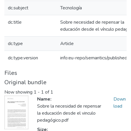
dc.subject
Tecnología
dc.title
Sobre necesidad de repensar la
educación desde el vínculo pedagó
dc.type
Article
dc.type.version
info:eu-repo/semantics/publishedv
Files
Original bundle
Now showing
1 - 1 of 1
Name:
Down
Sobre la necesidad de repensar
load
la educación desde el vinculo
pedagógico.pdf
Size: