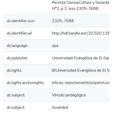
Revista Ciencia,Cultura y Sociedad 
N°2, p 2. issn 2305-7688
dc.identifier.issn
2305-7688
dc.identifier.uri
http://hdl.handle.net/20.500.118
dc.language
spa
dc.publisher
Universidad Evangélica de El Salv
dc.rights
©Universidad Evangelica de El Sa
dc.rights.accessrights
info:eu-repo/semantics/openAcces
dc.subject
Vínculo pedagógico
dc.subject
Sociedad