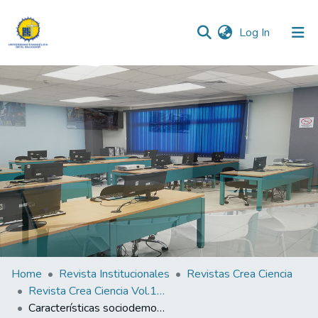
(current)
Log In
Communities & Collections
All of DSpace
Statistics
Home
Revista Institucionales
Revistas Crea Ciencia
Revista Crea Ciencia Vol.14 N° 1
Características sociodemográficas y clínica de los pacientes con pie diabético. Hospital Nacional San Rafael en 2018