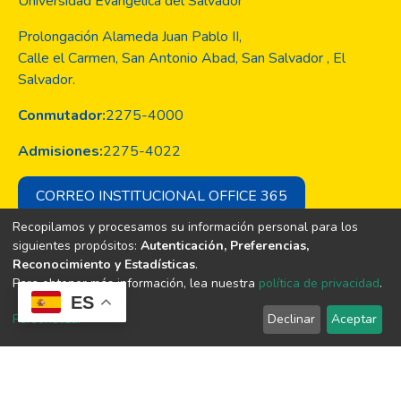
Universidad Evangélica del Salvador
Prolongación Alameda Juan Pablo II,
Calle el Carmen, San Antonio Abad, San Salvador , El
Salvador.
Conmutador:
2275-4000
Admisiones:
2275-4022
CORREO INSTITUCIONAL OFFICE 365
Recopilamos y procesamos su información personal para los
siguientes propósitos:
Autenticación, Preferencias,
Reconocimiento y Estadísticas
.
Copyright © Todos los derechos son
Para obtener más información, lea nuestra
política de privacidad
.
de la Universidad Evangélica de El
ES
Salvador
Personalizar
Declinar
Aceptar