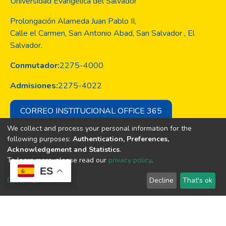
Universidad Evangélica del Salvador
Prolongación Alameda Juan Pablo II,
Calle el Carmen, San Antonio Abad, San Salvador , El
Salvador.
Conmutador:
2275-4000
Admisiones:
2275-4022
CORREO INSTITUCIONAL OFFICE 365
We collect and process your personal information for the
following purposes:
Authentication, Preferences,
Acknowledgement and Statistics
.
Copyright © Todos los derechos son
To learn more, please read our
privacy policy
.
de la Universidad Evangélica de El
ES
Salvador
Customize
Decline
That's ok