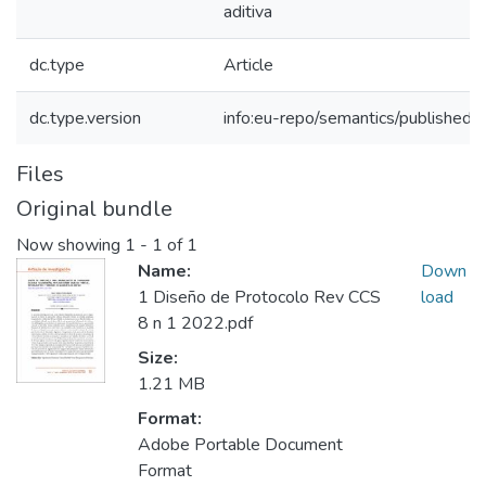
aditiva
dc.type
Article
dc.type.version
info:eu-repo/semantics/publishedv
Files
Original bundle
Now showing
1 - 1 of 1
Name:
Down
1 Diseño de Protocolo Rev CCS
load
8 n 1 2022.pdf
Size:
1.21 MB
Format:
Adobe Portable Document
Format