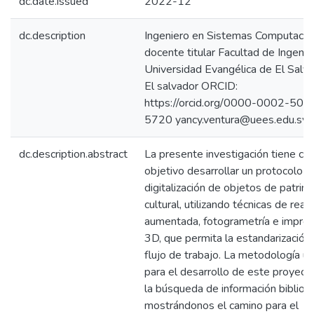
dc.date.issued
2022-12
dc.description
Ingeniero en Sistemas Computacio
docente titular Facultad de Ingenier
Universidad Evangélica de El Salva
El salvador ORCID:
https://orcid.org/0000-0002-503
5720 yancy.ventura@uees.edu.sv
dc.description.abstract
La presente investigación tiene c
objetivo desarrollar un protocolo p
digitalización de objetos de patrim
cultural, utilizando técnicas de real
aumentada, fotogrametría e impres
3D, que permita la estandarización 
flujo de trabajo. La metodología uti
para el desarrollo de este proyect
la búsqueda de información bibliogr
mostrándonos el camino para el