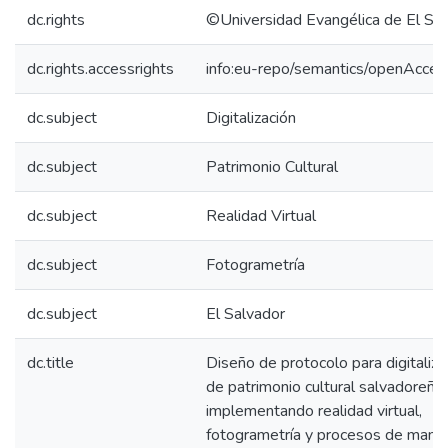
dc.rights
©Universidad Evangélica de El Sa
dc.rights.accessrights
info:eu-repo/semantics/openAcces
dc.subject
Digitalización
dc.subject
Patrimonio Cultural
dc.subject
Realidad Virtual
dc.subject
Fotogrametría
dc.subject
El Salvador
dc.title
Diseño de protocolo para digitaliza
de patrimonio cultural salvadoreño,
implementando realidad virtual,
fotogrametría y procesos de manuf