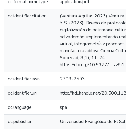
dc.format.mimetype
application/pdf
dc.identifier.citation
(Ventura Aguilar, 2023) Ventura Ag
Y. S. (2023). Diseño de protocolo 
digitalización de patrimonio cultural
salvadoreño, implementando reali
virtual, fotogrametría y procesos d
manufactura aditiva. Ciencia Cultura
Sociedad, 8(1), 11–24.
https://doi.org/10.5377/ccs.v8i1.
dc.identifier.issn
2709-2593
dc.identifier.uri
http://hdl.handle.net/20.500.118
dc.language
spa
dc.publisher
Universidad Evangélica de El Salv