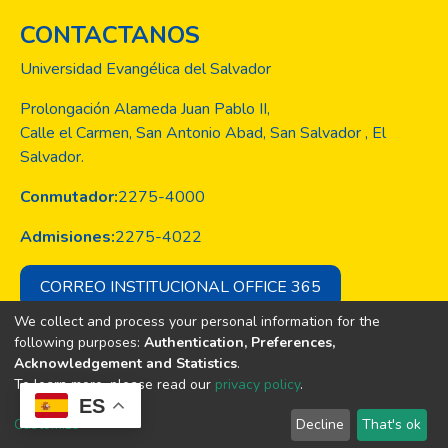
CONTACTANOS
Universidad Evangélica del Salvador
Prolongación Alameda Juan Pablo II,
Calle el Carmen, San Antonio Abad, San Salvador , El
Salvador.
Conmutador:
2275-4000
Admisiones:
2275-4022
CORREO INSTITUCIONAL OFFICE 365
We collect and process your personal information for the
following purposes:
Authentication, Preferences,
Acknowledgement and Statistics
.
Copyright © Todos los derechos son
To learn more, please read our
privacy policy
.
de la Universidad Evangélica de El
ES
Salvador
Customize
Decline
That's ok