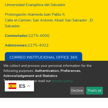
Universidad Evangélica del Salvador
Prolongación Alameda Juan Pablo II,
Calle el Carmen, San Antonio Abad, San Salvador , El
Salvador.
Conmutador:
2275-4000
Admisiones:
2275-4022
CORREO INSTITUCIONAL OFFICE 365
We collect and process your personal information for the
following purposes:
Authentication, Preferences,
Acknowledgement and Statistics
.
Copyright © Todos los derechos son
To learn more, please read our
privacy policy
.
de la Universidad Evangélica de El
ES
Salvador
Customize
Decline
That's ok