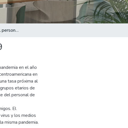
La salud mental del personal de salud ante el Covid-19
9
 pandemia en el año
 centroamericana en
 una tasa próxima al
 grupos etarios de
e del personal de
migos. El
 virus y los medios
 la misma pandemia.