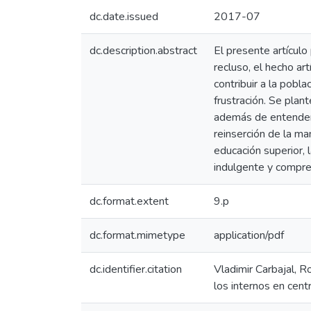
dc.date.issued
2017-07
dc.description.abstract
El presente artículo 
recluso, el hecho ar
contribuir a la pobla
frustración. Se plan
además de entender e
reinserción de la ma
educación superior, 
indulgente y compre
dc.format.extent
9.p
dc.format.mimetype
application/pdf
dc.identifier.citation
Vladimir Carbajal, R
los internos en cent