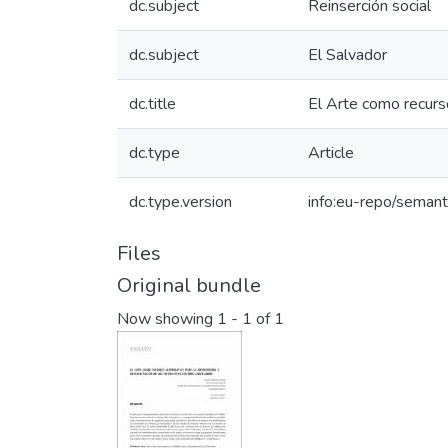
dc.subject
Reinserción social
dc.subject
El Salvador
dc.title
El Arte como recurso 
dc.type
Article
dc.type.version
info:eu-repo/semant
Files
Original bundle
Now showing
1 - 1 of 1