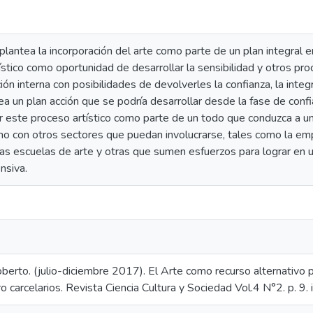
plantea la incorporación del arte como parte de un plan integral en
tístico como oportunidad de desarrollar la sensibilidad y otros p
ción interna con posibilidades de devolverles la confianza, la inte
tea un plan acción que se podría desarrollar desde la fase de conf
ste proceso artístico como parte de un todo que conduzca a una p
no con otros sectores que puedan involucrarse, tales como la emp
las escuelas de arte y otras que sumen esfuerzos para lograr en 
nsiva.
oberto. (julio-diciembre 2017). El Arte como recurso alternativo pa
ro carcelarios. Revista Ciencia Cultura y Sociedad Vol.4 N°2. p. 