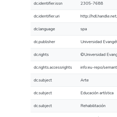
dc.identifier.issn
2305-7688
dc.identifier.uri
http://hdl.handle.
dc.language
spa
dc.publisher
Universidad Evangél
dc.rights
©Universidad Evange
dc.rights.accessrights
info:eu-repo/seman
dc.subject
Arte
dc.subject
Educación artística
dc.subject
Rehabilitación