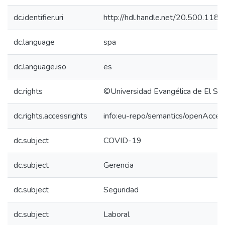
dc.identifier.uri
http://hdl.handle.net/20.500.118
dc.language
spa
dc.language.iso
es
dc.rights
©Universidad Evangélica de El Sa
dc.rights.accessrights
info:eu-repo/semantics/openAcces
dc.subject
COVID-19
dc.subject
Gerencia
dc.subject
Seguridad
dc.subject
Laboral