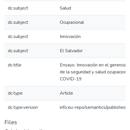
dc.subject
Salud
dc.subject
Ocupacional
dc.subject
Innovación
dc.subject
El Salvador
dc.title
Ensayo. Innovación en el gerencia
de la seguridad y salud ocupaciona
COVID-19
dc.type
Article
dc.type.version
info:eu-repo/semantics/publishedv
Files