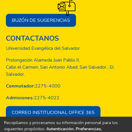
BUZÓN DE SUGERENCIAS
CONTACTANOS
Universidad Evangélica del Salvador
Prolongación Alameda Juan Pablo II,
Calle el Carmen, San Antonio Abad, San Salvador , El
Salvador.
Conmutador:
2275-4000
Admisiones:
2275-4022
CORREO INSTITUCIONAL OFFICE 365
Recopilamos y procesamos su información personal para los
siguientes propósitos:
Autenticación, Preferencias,