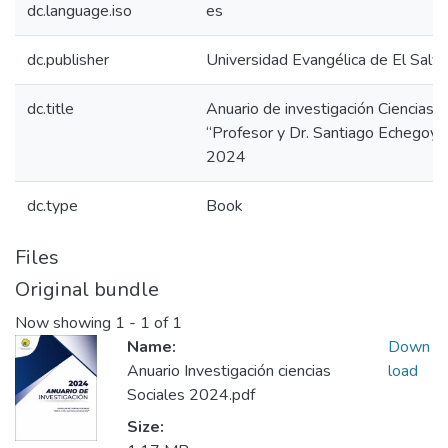
dc.language.iso
es
dc.publisher
Universidad Evangélica de El Salv
dc.title
Anuario de investigación Ciencias S
“Profesor y Dr. Santiago Echegoyé
2024
dc.type
Book
Files
Original bundle
Now showing
1 - 1 of 1
Name:
Down
Anuario Investigación ciencias
load
Sociales 2024.pdf
Size: