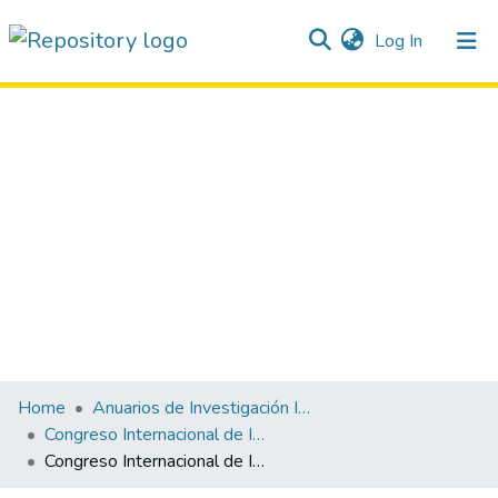
(current)
Log In
Communities & Collections
All of DSpace
Home
Anuarios de Investigación Institucional
Congreso Internacional de Investigación Científica e Innovación UEES 2019
Congreso Internacional de Investigación Científica e Innovación UEES 2019