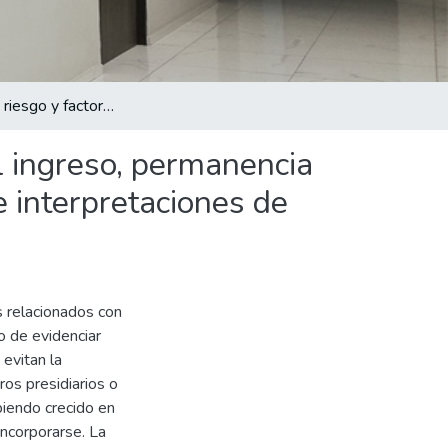
Factores de riesgo y factores de protección asociados al ingreso, permanencia y abandono de jóvenes a la pandilla o mara. Vivencias e interpretaciones de sus actores.
al ingreso, permanencia
e interpretaciones de
s relacionados con
o de evidenciar
 evitan la
ros presidiarios o
biendo crecido en
incorporarse. La