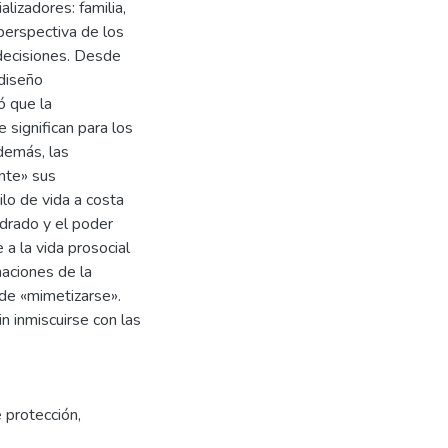
lizadores: familia,
 perspectiva de los
 decisiones. Desde
 diseño
ó que la
 significan para los
Además, las
nte» sus
lo de vida a costa
ndrado y el poder
a la vida prosocial
aciones de la
d de «mimetizarse».
in inmiscuirse con las
 protección
,