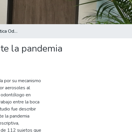
Desafíos de la práctica Odontológica en El Salvador, ante la pandemia mundial del Covid-19
nte la pandemia
ada por su mecanismo
or aerosoles al
l odontólogo en
rabajo entre la boca
tudio fue describir
nte la pandemia
scriptiva,
a de 112 sujetos que