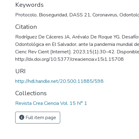
Keywords
Protocolo
,
Bioseguridad
,
DASS 21
,
Coronavirus
,
Odontolo
Citation
Rodríguez De Cáceres JA, Arévalo De Roque YG. Desafíos 
Odontológica en El Salvador, ante la pandemia mundial de
Cienc Rev Cient [Internet]. 2023;15(1):30–42. Disponible
http://dx.doi.org/10.5377/creaciencia.v15i1.15708
URI
http://hdl.handle.net/20.500.11885/598
Collections
Revista Crea Ciencia Vol. 15 N° 1
Full item page