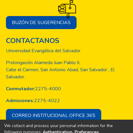
BUZÓN DE SUGERENCIAS
CONTACTANOS
Universidad Evangélica del Salvador
Prolongación Alameda Juan Pablo II,
Calle el Carmen, San Antonio Abad, San Salvador , El
Salvador.
Conmutador:
2275-4000
Admisiones:
2275-4022
CORREO INSTITUCIONAL OFFICE 365
We collect and process your personal information for the
following purposes:
Authentication, Preferences,