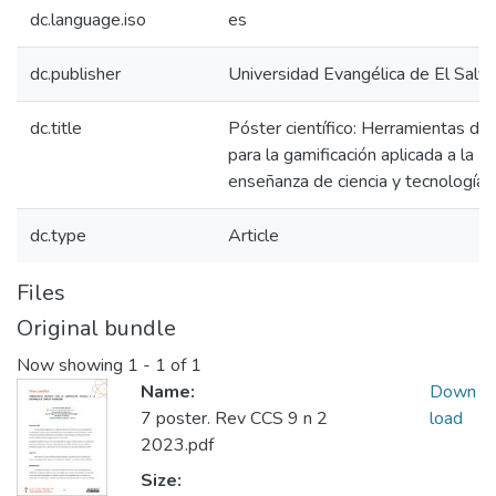
dc.language.iso
es
dc.publisher
Universidad Evangélica de El Salv
dc.title
Póster científico: Herramientas dig
para la gamificación aplicada a la
enseñanza de ciencia y tecnología
dc.type
Article
Files
Original bundle
Now showing
1 - 1 of 1
Name:
Down
7 poster. Rev CCS 9 n 2
load
2023.pdf
Size: