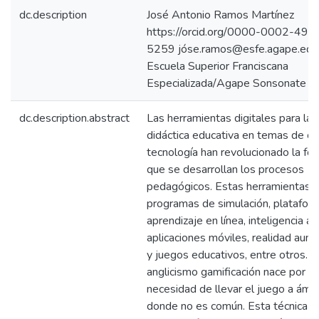
dc.description
José Antonio Ramos Martínez
https://orcid.org/0000-0002-496
5259 jóse.ramos@esfe.agape.edu
Escuela Superior Franciscana
Especializada/Agape Sonsonate
dc.description.abstract
Las herramientas digitales para la
didáctica educativa en temas de cie
tecnología han revolucionado la fo
que se desarrollan los procesos
pedagógicos. Estas herramientas i
programas de simulación, platafor
aprendizaje en línea, inteligencia arti
aplicaciones móviles, realidad aum
y juegos educativos, entre otros. E
anglicismo gamificación nace por la
necesidad de llevar el juego a ámb
donde no es común. Esta técnica