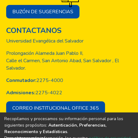
BUZÓN DE SUGERENCIAS
CONTACTANOS
Universidad Evangélica del Salvador
Prolongación Alameda Juan Pablo II,
Calle el Carmen, San Antonio Abad, San Salvador , El
Salvador.
Conmutador:
2275-4000
Admisiones:
2275-4022
CORREO INSTITUCIONAL OFFICE 365
Recopilamos y procesamos su información personal para los
siguientes propósitos:
Autenticación, Preferencias,
Reconocimiento y Estadísticas
.
Copyright © Todos los derechos son