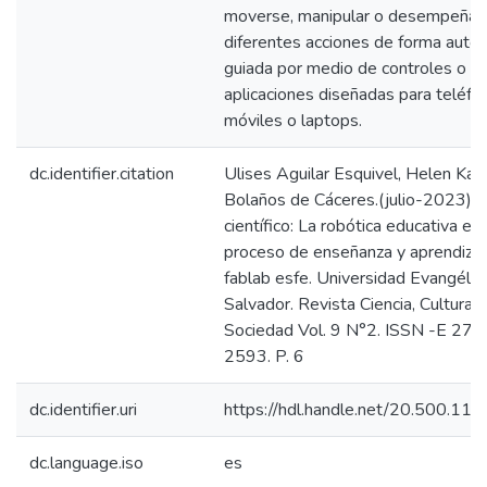
moverse, manipular o desempeñar
diferentes acciones de forma autó
guiada por medio de controles o
aplicaciones diseñadas para teléfo
móviles o laptops.
dc.identifier.citation
Ulises Aguilar Esquivel, Helen Kari
Bolaños de Cáceres.(julio-2023). 
científico: La robótica educativa en 
proceso de enseñanza y aprendizaj
fablab esfe. Universidad Evangélic
Salvador. Revista Ciencia, Cultura y
Sociedad Vol. 9 N°2. ISSN -E 270
2593. P. 6
dc.identifier.uri
https://hdl.handle.net/20.500.11
dc.language.iso
es