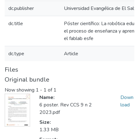
dc.publisher
Universidad Evangélica de El Salv
dc.title
Póster científico: La robótica educa
el proceso de enseñanza y aprendi
el fablab esfe
dc.type
Article
Files
Original bundle
Now showing
1 - 1 of 1
Name:
Down
6 poster. Rev CCS 9 n 2
load
2023.pdf
Size:
1.33 MB