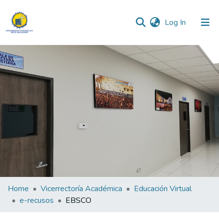
(current)
Log In
Communities & Collections
All of DSpace
Statistics
Home
Vicerrectoría Académica
Educación Virtual
e-recusos
EBSCO