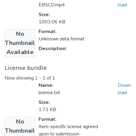
EBSCO.mp4
load
Size:
1003.06 KB
Format:
No
Unknown data format
Thumbnail
Description:
Available
License bundle
Now showing
1 - 1 of 1
Name:
Down
license.txt
load
Size:
1.71 KB
Format:
No
Item-specific license agreed
Thumbnail
upon to submission