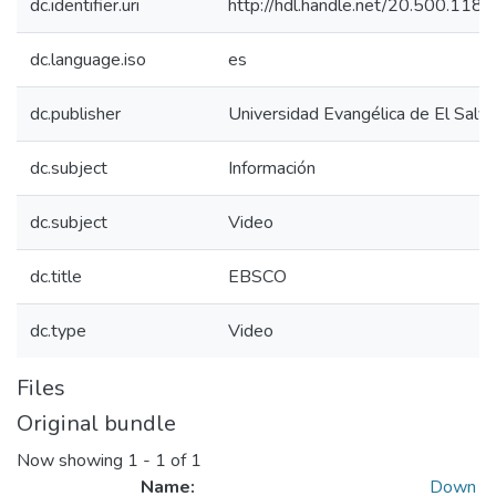
dc.identifier.uri
http://hdl.handle.net/20.500.118
dc.language.iso
es
dc.publisher
Universidad Evangélica de El Salv
dc.subject
Información
dc.subject
Video
dc.title
EBSCO
dc.type
Video
Files
Original bundle
Now showing
1 - 1 of 1
Name:
Down