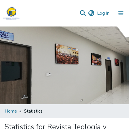
(current)
Log In
Communities & Collections
All of DSpace
Home
Statistics
Statistics for Revista Teología y