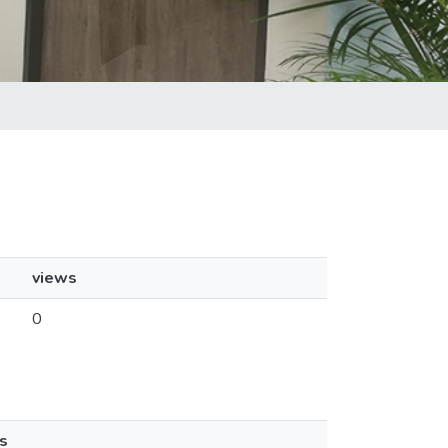
views
0
s