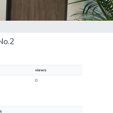
 No.2
views
0
s