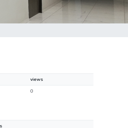
views
0
s