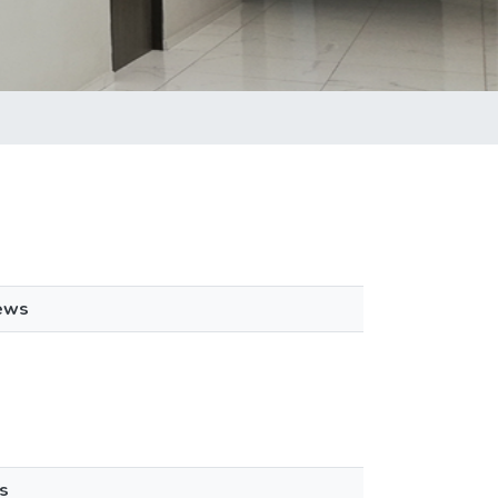
ews
s