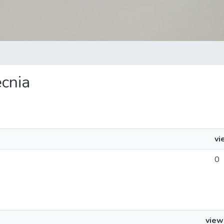
ecnia
vi
0
view