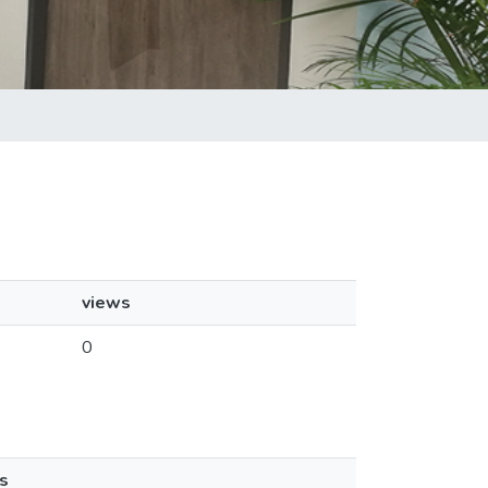
views
0
s