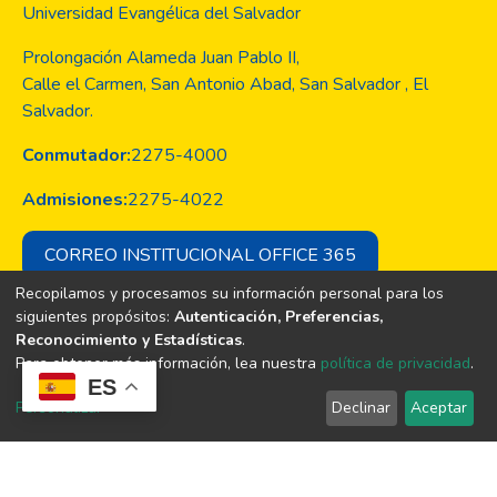
Universidad Evangélica del Salvador
Prolongación Alameda Juan Pablo II,
Calle el Carmen, San Antonio Abad, San Salvador , El
Salvador.
Conmutador:
2275-4000
Admisiones:
2275-4022
CORREO INSTITUCIONAL OFFICE 365
Recopilamos y procesamos su información personal para los
siguientes propósitos:
Autenticación, Preferencias,
Reconocimiento y Estadísticas
.
Copyright © Todos los derechos son
Para obtener más información, lea nuestra
política de privacidad
.
de la Universidad Evangélica de El
ES
Salvador
Personalizar
Declinar
Aceptar