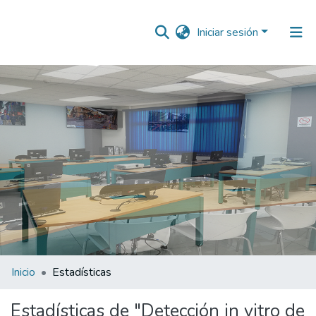
Iniciar sesión
Comunidades
Todo DSpace
Inicio
Estadísticas
Estadísticas de "Detección in vitro de