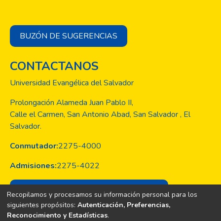
BUZÓN DE SUGERENCIAS
CONTACTANOS
Universidad Evangélica del Salvador
Prolongación Alameda Juan Pablo II,
Calle el Carmen, San Antonio Abad, San Salvador , El
Salvador.
Conmutador:
2275-4000
Admisiones:
2275-4022
CORREO INSTITUCIONAL OFFICE 365
Recopilamos y procesamos su información personal para los
siguientes propósitos:
Autenticación, Preferencias,
Reconocimiento y Estadísticas
.