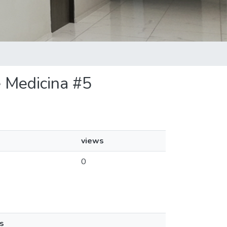
de Medicina #5
views
0
s