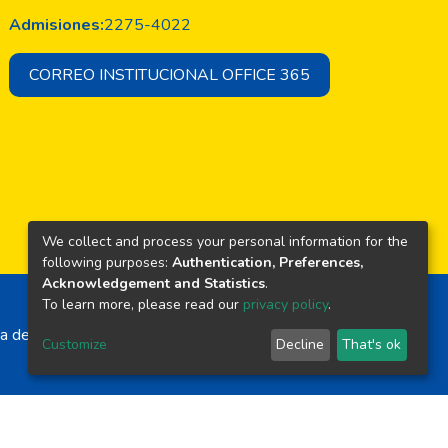
Admisiones:
2275-4022
CORREO INSTITUCIONAL OFFICE 365
We collect and process your personal information for the
following purposes:
Authentication, Preferences,
Acknowledgement and Statistics
.
To learn more, please read our
privacy policy
.
a de El Salvador
Customize
Decline
That's ok