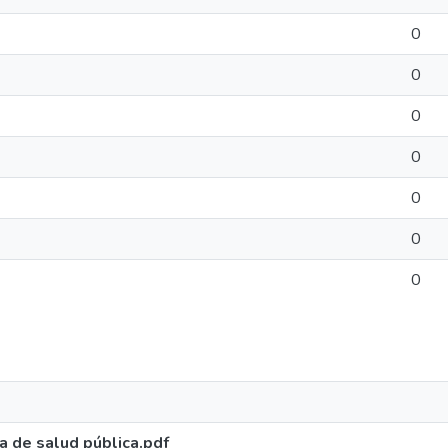
0
0
0
0
0
0
0
 de salud pública.pdf