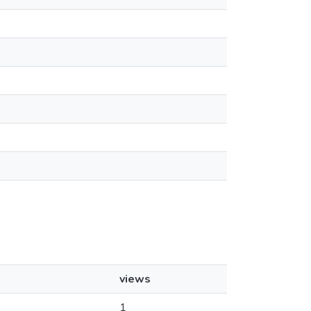
views
1