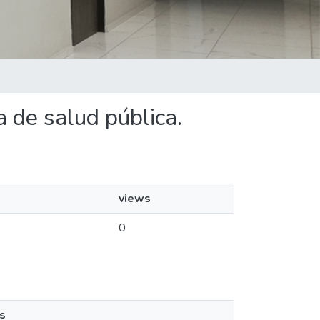
 de salud pública.
views
0
s