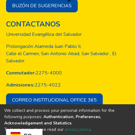
BUZÓN DE SUGERENCIAS
CONTACTANOS
Universidad Evangélica del Salvador
Prolongación Alameda Juan Pablo II,
Calle el Carmen, San Antonio Abad, San Salvador , El
Salvador.
Conmutador:
2275-4000
Admisiones:
2275-4022
CORREO INSTITUCIONAL OFFICE 365
We collect and process your personal information for the
following purposes:
Authentication, Preferences,
Acknowledgement and Statistics
.
Copyright © Todos los derechos son
To learn more, please read our
privacy policy
.
de la Universidad Evangélica de El