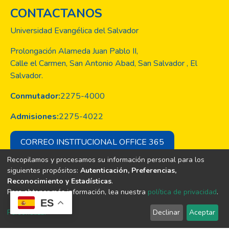
CONTACTANOS
Universidad Evangélica del Salvador
Prolongación Alameda Juan Pablo II,
Calle el Carmen, San Antonio Abad, San Salvador , El
Salvador.
Conmutador:
2275-4000
Admisiones:
2275-4022
CORREO INSTITUCIONAL OFFICE 365
Recopilamos y procesamos su información personal para los
siguientes propósitos:
Autenticación, Preferencias,
Reconocimiento y Estadísticas
.
Copyright © Todos los derechos son
Para obtener más información, lea nuestra
política de privacidad
.
de la Universidad Evangélica de El
ES
Salvador
Personalizar
Declinar
Aceptar