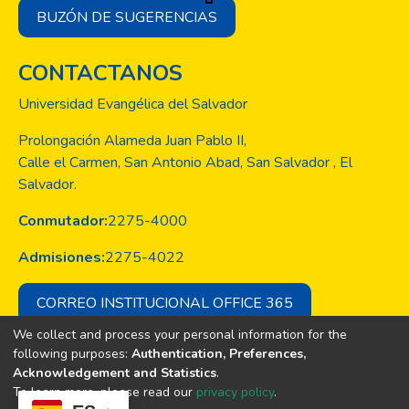
BUZÓN DE SUGERENCIAS
CONTACTANOS
Universidad Evangélica del Salvador
Prolongación Alameda Juan Pablo II,
Calle el Carmen, San Antonio Abad, San Salvador , El
Salvador.
Conmutador:
2275-4000
Admisiones:
2275-4022
CORREO INSTITUCIONAL OFFICE 365
We collect and process your personal information for the
following purposes:
Authentication, Preferences,
Acknowledgement and Statistics
.
Copyright © Todos los derechos son
To learn more, please read our
privacy policy
.
de la Universidad Evangélica de El