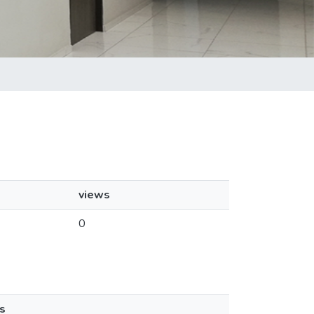
views
0
s