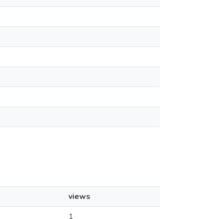
views
1