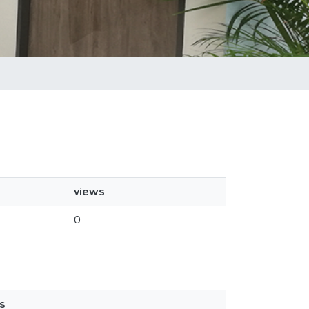
views
0
s