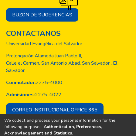
BUZÓN DE SUGERENCIAS
CONTACTANOS
Universidad Evangélica del Salvador
Prolongación Alameda Juan Pablo II,
Calle el Carmen, San Antonio Abad, San Salvador , El
Salvador.
Conmutador:
2275-4000
Admisiones:
2275-4022
CORREO INSTITUCIONAL OFFICE 365
We collect and process your personal information for the
following purposes:
Authentication, Preferences,
Acknowledgement and Statistics
.
Copyright © Todos los derechos son