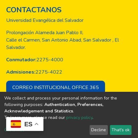
CONTACTANOS
Universidad Evangélica del Salvador
Prolongación Alameda Juan Pablo II,
Calle el Carmen, San Antonio Abad, San Salvador , El
Salvador.
Conmutador:
2275-4000
Admisiones:
2275-4022
CORREO INSTITUCIONAL OFFICE 365
We collect and process your personal information for the
following purposes:
Authentication, Preferences,
Acknowledgement and Statistics
.
Copyright © Todos los derechos son
To learn more, please read our
privacy policy
.
de la Universidad Evangélica de El
ES
Salvador
Customize
Decline
That's ok