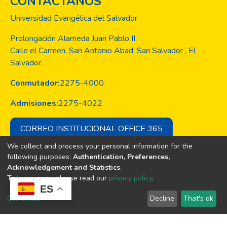
CONTACTANOS
Universidad Evangélica del Salvador
Prolongación Alameda Juan Pablo II,
Calle el Carmen, San Antonio Abad, San Salvador , El
Salvador.
Conmutador:
2275-4000
Admisiones:
2275-4022
CORREO INSTITUCIONAL OFFICE 365
We collect and process your personal information for the
following purposes:
Authentication, Preferences,
Acknowledgement and Statistics
.
Copyright © Todos los derechos son
To learn more, please read our
privacy policy
.
de la Universidad Evangélica de El
ES
Salvador
Customize
Decline
That's ok