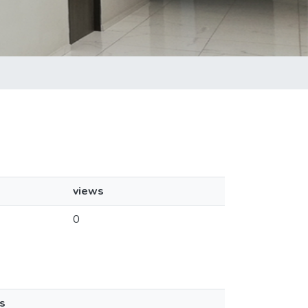
views
0
s