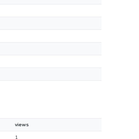
views
1