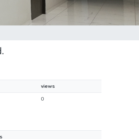
.
views
0
s