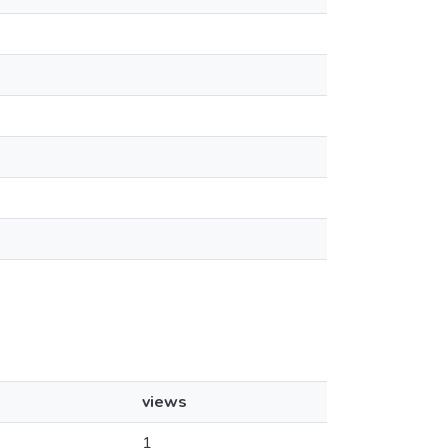
views
1