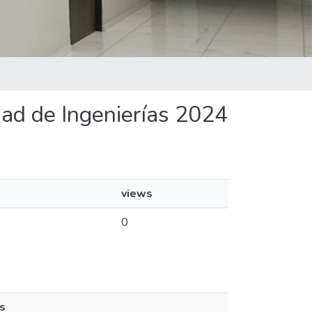
ldad de Ingenierías 2024
views
0
s