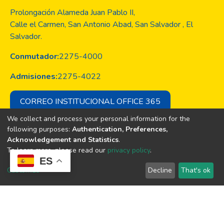
Prolongación Alameda Juan Pablo II,
Calle el Carmen, San Antonio Abad, San Salvador , El
Salvador.
Conmutador:
2275-4000
Admisiones:
2275-4022
CORREO INSTITUCIONAL OFFICE 365
We collect and process your personal information for the
following purposes:
Authentication, Preferences,
Acknowledgement and Statistics
.
Copyright © Todos los derechos son
To learn more, please read our
privacy policy
.
de la Universidad Evangélica de El
ES
Salvador
Customize
Decline
That's ok