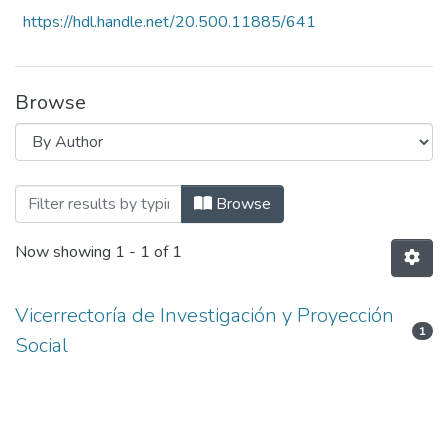
https://hdl.handle.net/20.500.11885/641
Browse
Browsing Revista N°3 Proyección Social
Browse
Now showing
1 - 1 of 1
Vicerrectoría de Investigación y Proyección
1
Social