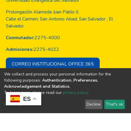
Universidad Evangélica del Salvador
Prolongación Alameda Juan Pablo II,
Calle el Carmen, San Antonio Abad, San Salvador , El
Salvador.
Conmutador:
2275-4000
Admisiones:
2275-4022
CORREO INSTITUCIONAL OFFICE 365
We collect and process your personal information for the
following purposes:
Authentication, Preferences,
Acknowledgement and Statistics
.
Copyright © Todos los derechos son
To learn more, please read our
privacy policy
.
de la Universidad Evangélica de El
ES
Salvador
Customize
Decline
That's ok