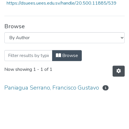
https://dsuees.uees.edu.sv/handle/20.500.11885/539
Browse
Browsing Manual de Cátedra de Psicolo
Browse
Now showing
1 - 1 of 1
Paniagua Serrano, Francisco Gustavo
1