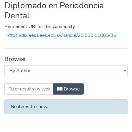
Diplomado en Periodoncia
Dental
Permanent URI for this community
https://dsuees.uees.edu.sv/handle/20.500.11885/36
Browse
Browsing Diplomado en Periodoncia Den
Browse
No items to show.