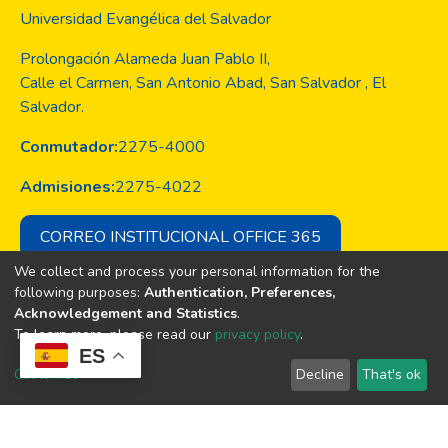
Universidad Evangélica del Salvador
Prolongación Alameda Juan Pablo II,
Calle el Carmen, San Antonio Abad, San Salvador , El
Salvador.
Conmutador:
2275-4000
Admisiones:
2275-4022
CORREO INSTITUCIONAL OFFICE 365
We collect and process your personal information for the
following purposes:
Authentication, Preferences,
Acknowledgement and Statistics
.
Copyright © Todos los derechos son
To learn more, please read our
privacy policy
.
de la Universidad Evangélica de El
ES
Salvador
Customize
Decline
That's ok