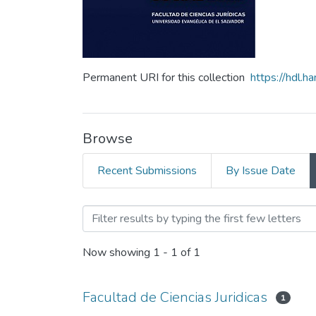
Permanent URI for this collection
https://hdl.
Browse
Recent Submissions
By Issue Date
Browsing Anuario de Proy
Now showing
1 - 1 of 1
Facultad de Ciencias Juridicas
1