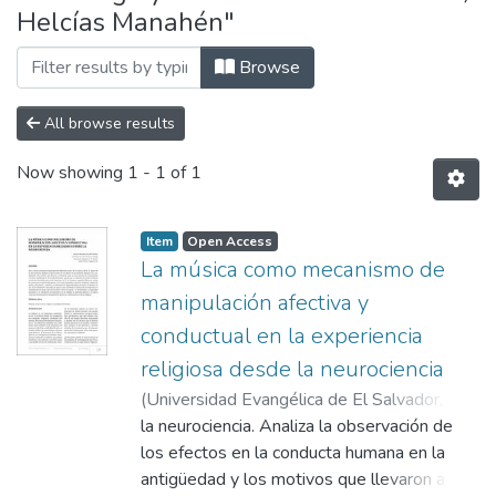
Helcías Manahén"
Browse
All browse results
Now showing
1 - 1 of 1
Item
Open Access
La música como mecanismo de
manipulación afectiva y
conductual en la experiencia
religiosa desde la neurociencia
(
Universidad Evangélica de El Salvador,
2017-07
la neurociencia. Analiza la observación de
)
Alas Hernández, Helcías
Manahén
los efectos en la conducta humana en la
antigüedad y los motivos que llevaron a