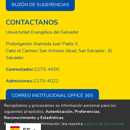
BUZÓN DE SUGERENCIAS
CONTACTANOS
Universidad Evangélica del Salvador
Prolongación Alameda Juan Pablo II,
Calle el Carmen, San Antonio Abad, San Salvador , El
Salvador.
Conmutador:
2275-4000
Admisiones:
2275-4022
CORREO INSTITUCIONAL OFFICE 365
Recopilamos y procesamos su información personal para los
siguientes propósitos:
Autenticación, Preferencias,
Reconocimiento y Estadísticas
.
Copyright © Todos los derechos son
Para obtener más información, lea nuestra
política de privacidad
.
de la Universidad Evangélica de El
ES