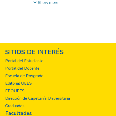
utilizarla como un instrumental de
Show more
estimulación con fines modificadores del
comportamiento, puesto que es capaz de
secuestrar sistemas cerebrales diseñados
para otras funciones en el ser humano y
guiarlos hacia un estado de conciencia en
particular, gracias a su acción ansiolítica,
capaz de modificar estados de ánimo,
SITIOS DE INTERÉS
emociones y conducta. La liberación de
dopamina (que convierte a la música en uno
Portal del Estudiante
de los elementos causantes de placer y que
Portal del Docente
estimulan el sistema de recompensa), la
Escuela de Posgrado
estimulación de áreas clave del cerebro
como el control y el movimiento, su
Editorial UEES
capacidad ansiolítica y el suministro de
EPOUEES
elementos con la religión al individuo ubican
Dirección de Capellanía Universitaria
a la música como un instrumento de
Graduados
manipulación afectiva y conductual en el
Facultades
área religiosa.