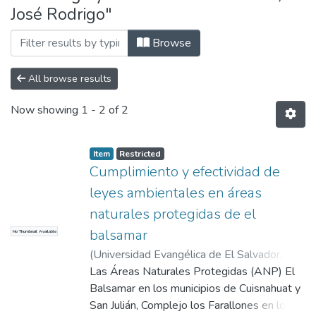
José Rodrigo"
Browse
All browse results
Now showing
1 - 2 of 2
Item
Restricted
Cumplimiento y efectividad de
leyes ambientales en áreas
naturales protegidas de el
balsamar
No Thumbnail Available
(
Universidad Evangélica de El Salvador,
2022-05
Las Áreas Naturales Protegidas (ANP) El
)
Mendoza Abarca, Israel Ernesto
;
Linares Flores, José Rodrigo
Balsamar en los municipios de Cuisnahuat y
San Julián, Complejo los Farallones en los